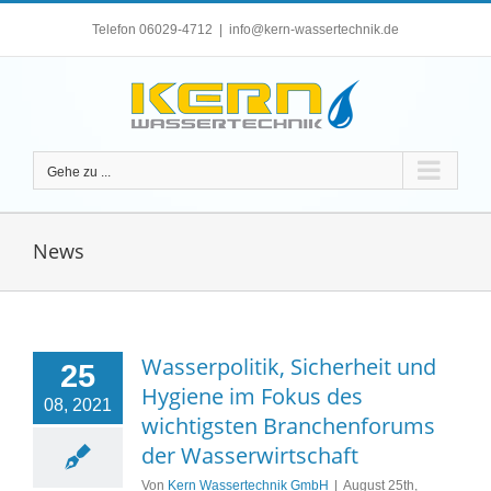
Zum
Telefon 06029-4712
|
info@kern-wassertechnik.de
Inhalt
springen
Gehe zu ...
News
Wasserpolitik, Sicherheit und
25
Hygiene im Fokus des
08, 2021
wichtigsten Branchenforums
der Wasserwirtschaft
Von
Kern Wassertechnik GmbH
|
August 25th,