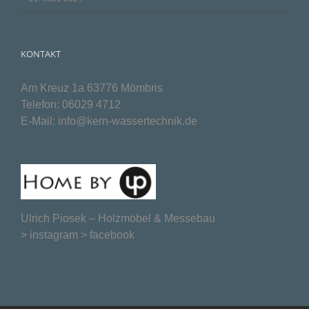
KONTAKT
Am Kreuz 1a 63776 Mömbris
Telefon:
06029 4712
E-Mail:
info@kern-wassertechnik.de
Ulrich Piosek –
Holzmöbel & Messebau
>
instagram
>
facebook