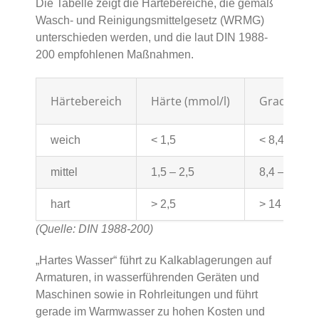
Die Tabelle zeigt die Härtebereiche, die gemäß
Wasch- und Reinigungsmittelgesetz (WRMG)
unterschieden werden, und die laut DIN 1988-
200 empfohlenen Maßnahmen.
Härtebereich
Härte (mmol/l)
Grad deuts
weich
< 1,5
< 8,4
mittel
1,5 – 2,5
8,4 – 14
hart
> 2,5
> 14
(Quelle: DIN 1988-200)
„Hartes Wasser“ führt zu Kalkablagerungen auf
Armaturen, in wasserführenden Geräten und
Maschinen sowie in Rohrleitungen und führt
gerade im Warmwasser zu hohen Kosten und