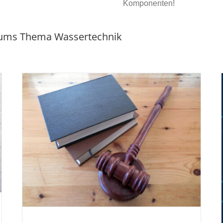
Komponenten!
 ums Thema Wassertechnik
ür
Tag der offenen Tür im April 2024: Erleben
Sie weiches Wasser
News