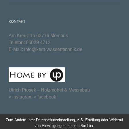
KONTAKT
Am Kreuz 1a 63776 Mömbris
Telefon:
06029 4712
E-Mail:
info@kern-wassertechnik.de
Ulrich Piosek –
Holzmöbel & Messebau
>
instagram
>
facebook
Zum Ändern Ihrer Datenschutzeinstellung, z.B. Erteilung oder Widerruf
von Einwilligungen, klicken Sie hier: