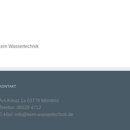
Kern Wassertechnik
KONTAKT
Am Kreuz 1a 63776 Mömbris
Telefon:
06029 4712
E-Mail:
info@kern-wassertechnik.de