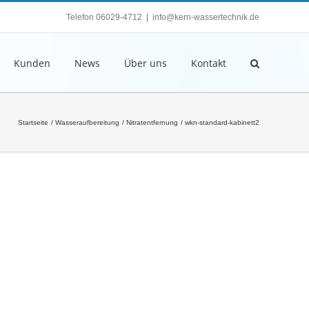
Telefon 06029-4712
|
info@kern-wassertechnik.de
Kunden
News
Über uns
Kontakt
Startseite
Wasseraufbereitung
Nitratentfernung
wkn-standard-kabinett2