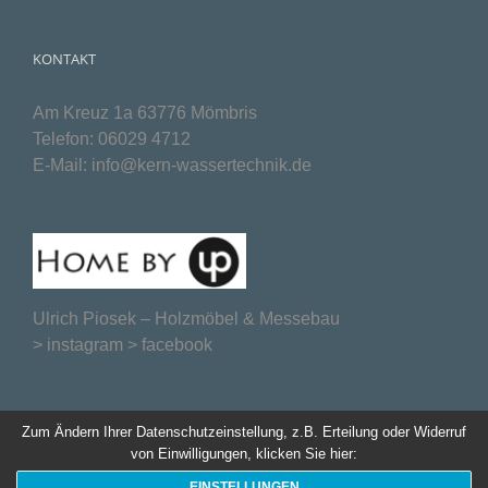
KONTAKT
Am Kreuz 1a 63776 Mömbris
Telefon:
06029 4712
E-Mail:
info@kern-wassertechnik.de
Ulrich Piosek –
Holzmöbel & Messebau
>
instagram
>
facebook
Zum Ändern Ihrer Datenschutzeinstellung, z.B. Erteilung oder Widerruf
von Einwilligungen, klicken Sie hier:
EINSTELLUNGEN
Website created by
webmarken.com