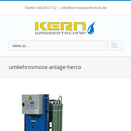
Zum
Telefon 06029-4712
|
info@kern-wassertechnik.de
Inhalt
springen
Gehe zu ...
umkehrosmose-anlage-herco