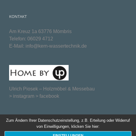
KONTAKT
Am Kreuz 1a 63776 Mömbris
Telefon:
06029 4712
E-Mail:
info@kern-wassertechnik.de
Ulrich Piosek –
Holzmöbel & Messebau
>
instagram
>
facebook
Zum Ändern Ihrer Datenschutzeinstellung, z.B. Erteilung oder Widerruf
von Einwilligungen, klicken Sie hier:
EINSTELLUNGEN
Website created by
webmarken.com