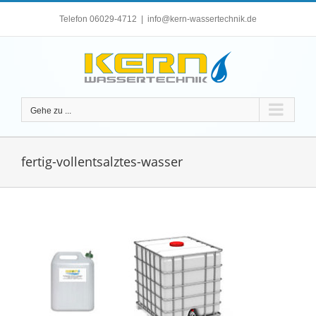
Zum
Telefon 06029-4712
|
info@kern-wassertechnik.de
Inhalt
springen
Gehe zu ...
fertig-vollentsalztes-wasser