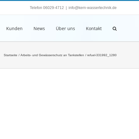
Telefon 06029-4712
|
info@kern-wassertechnik.de
Kunden
News
Über uns
Kontakt
Startseite
Arbeits- und Gewässerschutz an Tankstellen
refuel-331992_1280