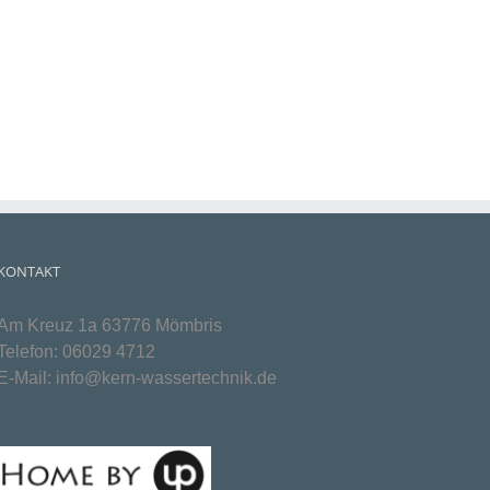
KONTAKT
Am Kreuz 1a 63776 Mömbris
Telefon:
06029 4712
E-Mail:
info@kern-wassertechnik.de