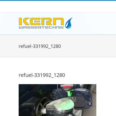
Zum
Inhalt
springen
refuel-331992_1280
refuel-331992_1280