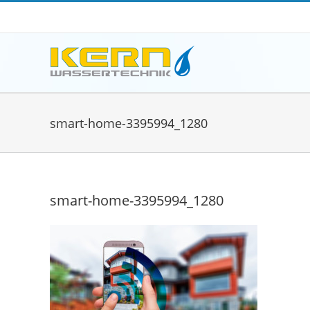
Zum
Inhalt
springen
smart-home-3395994_1280
smart-home-3395994_1280