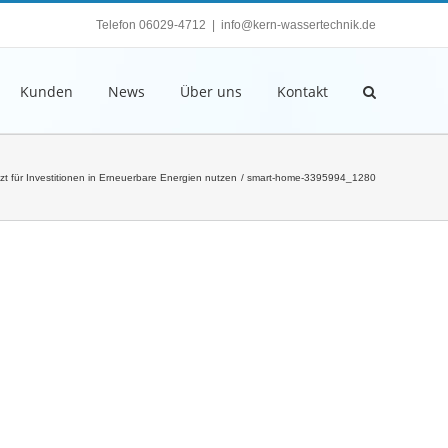
Telefon 06029-4712
|
info@kern-wassertechnik.de
Kunden
News
Über uns
Kontakt
zt für Investitionen in Erneuerbare Energien nutzen
smart-home-3395994_1280