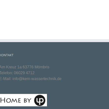
KONTAKT
Am Kreuz 1a 63776 Mömbris
Telefon:
06029 4712
E-Mail:
info@kern-wassertechnik.de