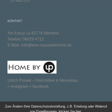
29. März 2024
KONTAKT
Am Kreuz 1a 63776 Mömbris
Telefon:
06029 4712
E-Mail:
info@kern-wassertechnik.de
Ulrich Piosek –
Holzmöbel & Messebau
>
instagram
>
facebook
Zum Ändern Ihrer Datenschutzeinstellung, z.B. Erteilung oder Widerruf
von Einwilligungen, klicken Sie hier: