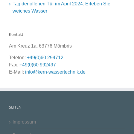
Tag der offenen Tür im April 2024: Erleben Sie
weiches Wasser
Kontakt
Am Kreuz 1a, 63776 Mömbris
Telefon:
+49(0)60 294712
Fax:
+49(0)60 992497
E-Mail:
info@kern-wassertechnik.de
SEITEN
Impressum