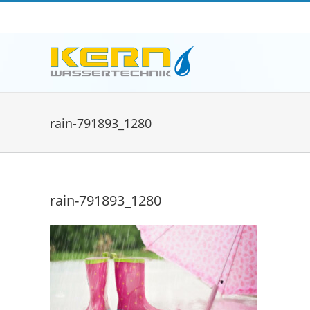
Zum
Inhalt
springen
rain-791893_1280
rain-791893_1280