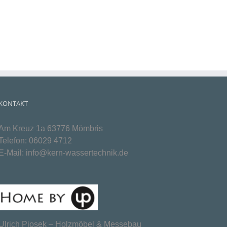
KONTAKT
Am Kreuz 1a 63776 Mömbris
Telefon:
06029 4712
E-Mail:
info@kern-wassertechnik.de
Ulrich Piosek –
Holzmöbel & Messebau