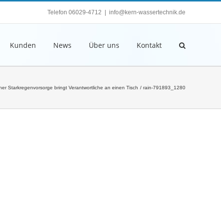
Telefon 06029-4712
|
info@kern-wassertechnik.de
Kunden
News
Über uns
Kontakt
er Starkregenvorsorge bringt Verantwortliche an einen Tisch
rain-791893_1280