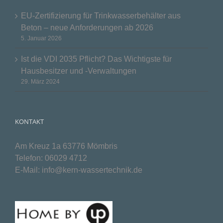
EU-Zertifizierung für Trinkwasserbehälter aus
Beton – neue Anforderungen ab 2026
5. Januar 2026
Ist die VDI 2035 Pflicht? Das Wichtigste für
Hausbesitzer und -Verwaltungen
29. März 2024
KONTAKT
Am Kreuz 1a 63776 Mömbris
Telefon:
06029 4712
E-Mail:
info@kern-wassertechnik.de