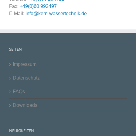
Fax:
+49(0)60 992497
E-Mail:
info@kern-wassertechnik.de
SEITEN
Impressum
Datenschutz
FAQs
Downloads
NEUIGKEITEN