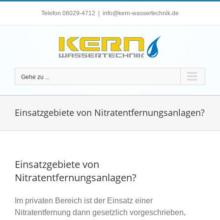
Zum
Telefon 06029-4712
|
info@kern-wassertechnik.de
Inhalt
springen
Gehe zu ...
Einsatzgebiete von Nitratentfernungsanlagen?
Einsatzgebiete von
Nitratentfernungsanlagen?
Im privaten Bereich ist der Einsatz einer
Nitratentfernung dann gesetzlich vorgeschrieben,