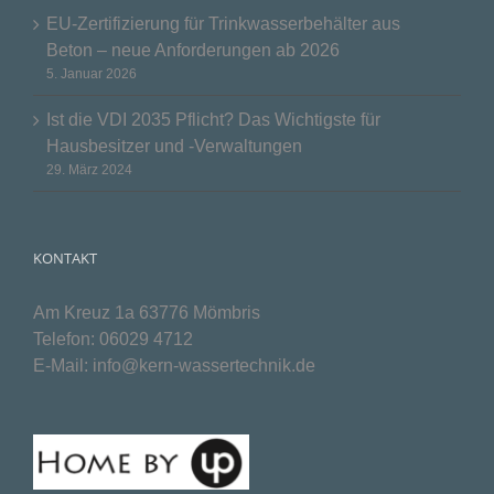
EU-Zertifizierung für Trinkwasserbehälter aus
Beton – neue Anforderungen ab 2026
5. Januar 2026
Ist die VDI 2035 Pflicht? Das Wichtigste für
Hausbesitzer und -Verwaltungen
29. März 2024
KONTAKT
Am Kreuz 1a 63776 Mömbris
Telefon:
06029 4712
E-Mail:
info@kern-wassertechnik.de