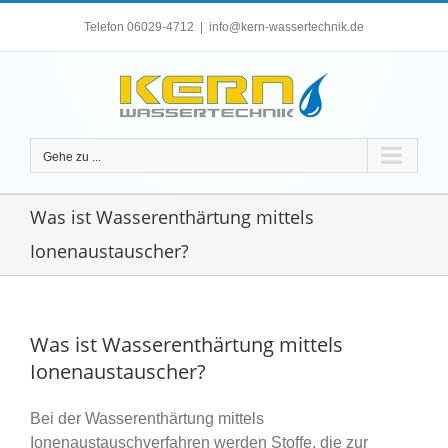
Zum
Telefon 06029-4712
|
info@kern-wassertechnik.de
Inhalt
springen
Gehe zu ...
Was ist Wasserenthärtung mittels
Ionenaustauscher?
Was ist Wasserenthärtung mittels
Ionenaustauscher?
Bei der Wasserenthärtung mittels
Ionenaustauschverfahren werden Stoffe, die zur