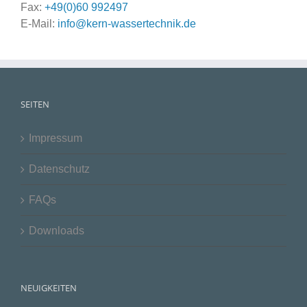
Fax:
+49(0)60 992497
E-Mail:
info@kern-wassertechnik.de
SEITEN
Impressum
Datenschutz
FAQs
Downloads
NEUIGKEITEN