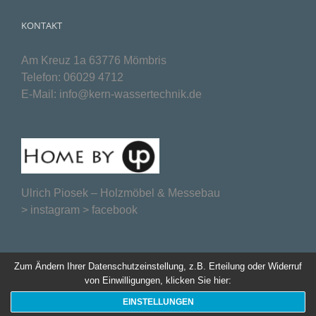
KONTAKT
Am Kreuz 1a 63776 Mömbris
Telefon:
06029 4712
E-Mail:
info@kern-wassertechnik.de
Ulrich Piosek –
Holzmöbel & Messebau
>
instagram
>
facebook
Zum Ändern Ihrer Datenschutzeinstellung, z.B. Erteilung oder Widerruf
von Einwilligungen, klicken Sie hier:
EINSTELLUNGEN
Website created by
webmarken.com