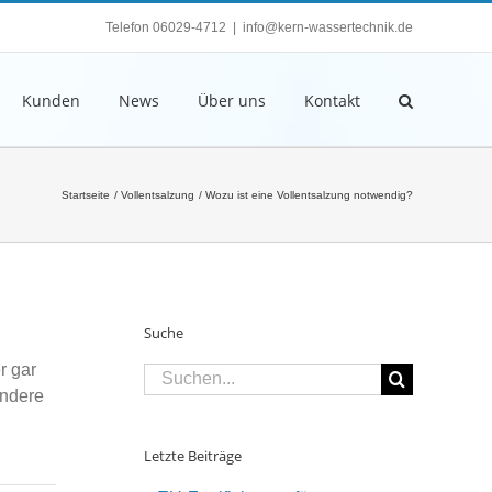
Telefon 06029-4712
|
info@kern-wassertechnik.de
Kunden
News
Über uns
Kontakt
Startseite
Vollentsalzung
Wozu ist eine Vollentsalzung notwendig?
Suche
r gar
Suche
ondere
nach:
Letzte Beiträge