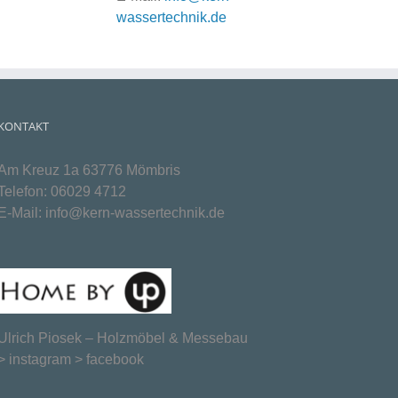
wassertechnik.de
KONTAKT
Am Kreuz 1a 63776 Mömbris
Telefon:
06029 4712
E-Mail:
info@kern-wassertechnik.de
Ulrich Piosek –
Holzmöbel & Messebau
>
instagram
>
facebook