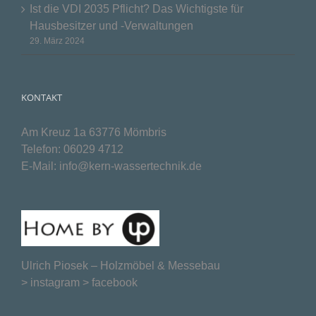
Ist die VDI 2035 Pflicht? Das Wichtigste für
Hausbesitzer und -Verwaltungen
29. März 2024
KONTAKT
Am Kreuz 1a 63776 Mömbris
Telefon:
06029 4712
E-Mail:
info@kern-wassertechnik.de
Ulrich Piosek –
Holzmöbel & Messebau
>
instagram
>
facebook