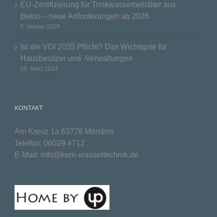
EU-Zertifizierung für Trinkwasserbehälter aus
Beton – neue Anforderungen ab 2026
5. Januar 2026
Ist die VDI 2035 Pflicht? Das Wichtigste für
Hausbesitzer und -Verwaltungen
29. März 2024
KONTAKT
Am Kreuz 1a 63776 Mömbris
Telefon:
06029 4712
E-Mail:
info@kern-wassertechnik.de