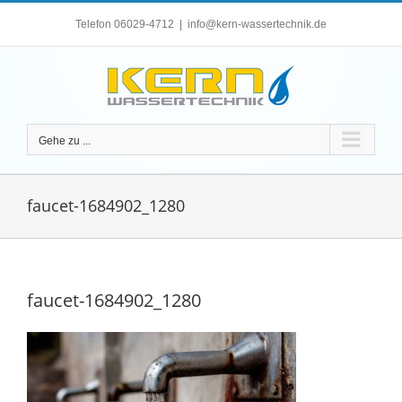
Zum
Telefon 06029-4712
|
info@kern-wassertechnik.de
Inhalt
springen
Gehe zu ...
faucet-1684902_1280
faucet-1684902_1280