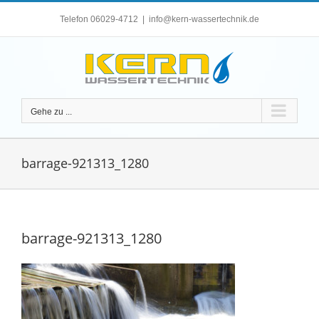
Zum
Telefon 06029-4712
|
info@kern-wassertechnik.de
Inhalt
springen
Gehe zu ...
barrage-921313_1280
barrage-921313_1280