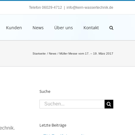
Telefon 06029-4712
|
info@kern-wassertechnik.de
Kunden
News
Über uns
Kontakt
Startseite
News
Müller Messe vom 17. – 19. März 2017
Suche
Suche
nach:
Letzte Beiträge
echnik.