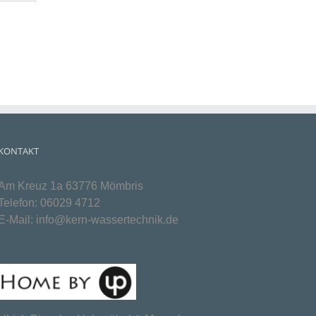
KONTAKT
Am Kreuz 1a 63776 Mömbris
Telefon:
06029 4712
E-Mail:
info@kern-wassertechnik.de