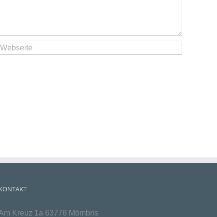
KONTAKT
Am Kreuz 1a 63776 Mömbris