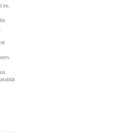
t es,
lle
,
nd
sern.
aus
ralität