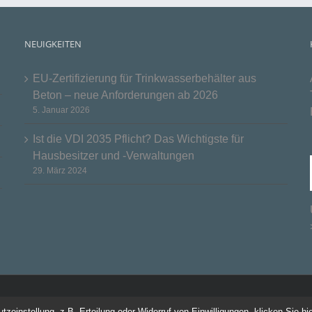
NEUIGKEITEN
EU-Zertifizierung für Trinkwasserbehälter aus
Beton – neue Anforderungen ab 2026
5. Januar 2026
Ist die VDI 2035 Pflicht? Das Wichtigste für
Hausbesitzer und -Verwaltungen
29. März 2024
einstellung, z.B. Erteilung oder Widerruf von Einwilligungen, klicken Sie hie