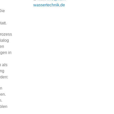
wassertechnik.de
Die
att.
Prozess
ialog
hen
ngen in
 als
ung
rden:
en
cen.
n.
blen