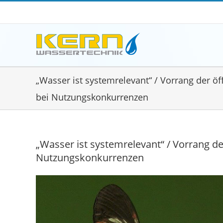
Zum
Inhalt
springen
„Wasser ist systemrelevant“ / Vorrang der ö
bei Nutzungskonkurrenzen
„Wasser ist systemrelevant“ / Vorrang d
Nutzungskonkurrenzen