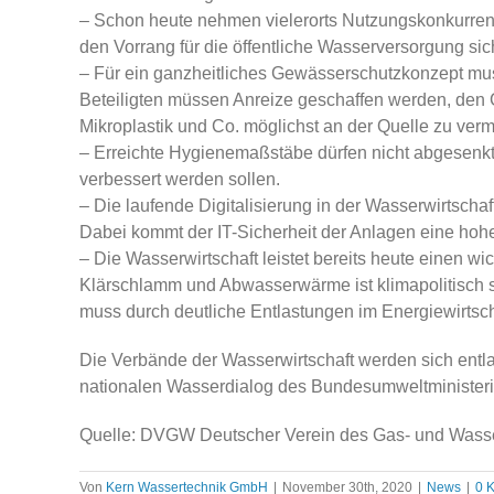
– Schon heute nehmen vielerorts Nutzungskonkurrenz
den Vorrang für die öffentliche Wasserversorgung sic
– Für ein ganzheitliches Gewässerschutzkonzept mus
Beteiligten müssen Anreize geschaffen werden, den 
Mikroplastik und Co. möglichst an der Quelle zu ver
– Erreichte Hygienemaßstäbe dürfen nicht abgesen
verbessert werden sollen.
– Die laufende Digitalisierung in der Wasserwirtschaf
Dabei kommt der IT-Sicherheit der Anlagen eine hoh
– Die Wasserwirtschaft leistet bereits heute einen 
Klärschlamm und Abwasserwärme ist klimapolitisch sin
muss durch deutliche Entlastungen im Energiewirtscha
Die Verbände der Wasserwirtschaft werden sich entla
nationalen Wasserdialog des Bundesumweltministeri
Quelle: DVGW Deutscher Verein des Gas- und Wasse
Von
Kern Wassertechnik GmbH
|
November 30th, 2020
|
News
|
0 