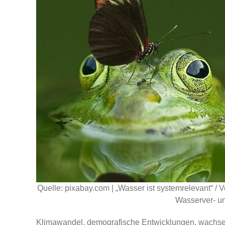
Quelle: pixabay.com | „Wasser ist systemrelevant“ /
Wasserver- u
Klimawandel, demografische Entwicklungen, wachs