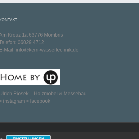
KONTAKT
Am Kreuz 1a 63776 Mömbris
Telefon:
06029 4712
E-Mail:
info@kern-wassertechnik.de
Ulrich Piosek –
Holzmöbel & Messebau
>
instagram
>
facebook
r: