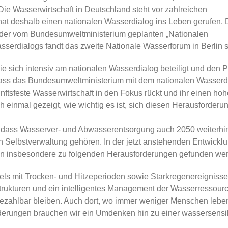
: Die Wasserwirtschaft in Deutschland steht vor zahlreichen
t deshalb einen nationalen Wasserdialog ins Leben gerufen. 
n der vom Bundesumweltministerium geplanten „Nationalen
serdialogs fandt das zweite Nationale Wasserforum in Berlin st
ie sich intensiv am nationalen Wasserdialog beteiligt und den 
, dass das Bundesumweltministerium mit dem nationalen Wasserd
nftsfeste Wasserwirtschaft in den Fokus rückt und ihr einen ho
h einmal gezeigt, wie wichtig es ist, sich diesen Herausforderu
d, dass Wasserver- und Abwasserentsorgung auch 2050 weiterhin
Selbstverwaltung gehören. In der jetzt anstehenden Entwickl
n insbesondere zu folgenden Herausforderungen gefunden we
ls mit Trocken- und Hitzeperioden sowie Starkregenereigniss
rastrukturen und ein intelligentes Management der Wasserressour
bezahlbar bleiben. Auch dort, wo immer weniger Menschen lebe
nderungen brauchen wir ein Umdenken hin zu einer wassersensi