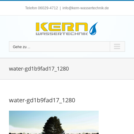
Zum
Telefon 06029-4712
|
info@kern-wassertechnik.de
Inhalt
springen
Gehe zu ...
water-gd1b9fad17_1280
water-gd1b9fad17_1280