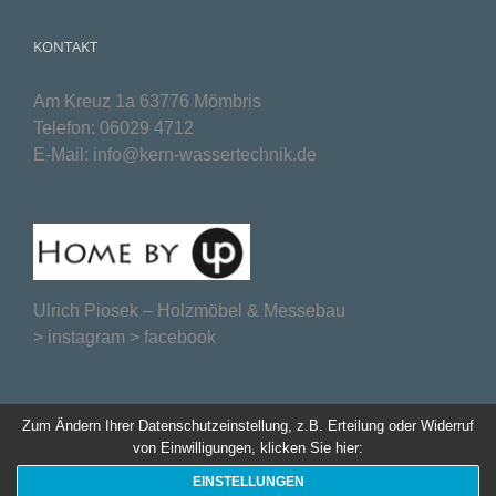
KONTAKT
Am Kreuz 1a 63776 Mömbris
Telefon:
06029 4712
E-Mail:
info@kern-wassertechnik.de
Ulrich Piosek –
Holzmöbel & Messebau
>
instagram
>
facebook
Zum Ändern Ihrer Datenschutzeinstellung, z.B. Erteilung oder Widerruf
von Einwilligungen, klicken Sie hier:
EINSTELLUNGEN
Website created by
webmarken.com